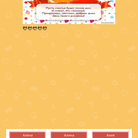
Алена
Алина
Алия