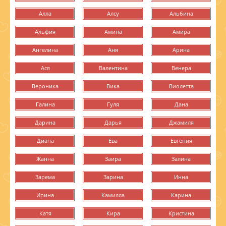
Алла
Алсу
Альбина
Альфия
Амина
Амира
Ангелина
Аня
Арина
Ася
Валентина
Венера
Вероника
Вика
Виолетта
Галина
Гуля
Дана
Дарина
Дарья
Джамиля
Диана
Ева
Евгения
Жанна
Заира
Залина
Зарема
Зарина
Инна
Ирина
Камилла
Карина
Катя
Кира
Кристина