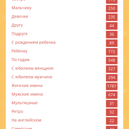
Мальчику
250
Девочке
235
Другу
44
Подруге
36
С рождением ребенка
89
Ребенку
772
По годам
548
C юбилеем женщине
327
C юбилеем мужчине
294
Женские имена
1787
Мужские имена
674
Мультяшные
31
Ретро
32
На английском
22
Советские