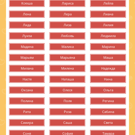
Ксюша
Лариса
Лейла
Лена
Лера
Лиана
Лида
Лиза
Лилия
Луиза
Любовь
Людмила
Мадина
Малика
Марина
Марьям
Марьяна
Маша
Милана
Милена
Надежда
Настя
Наташа
Нина
Оксана
Олеся
Ольга
Полина
Поля
Регина
Рита
Роза
Сабина
Самира
Саша
Света
Соня
София
Тамара