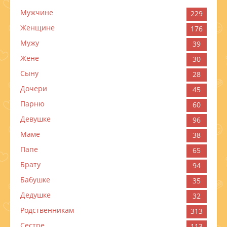
Мужчине
229
Женщине
176
Мужу
39
Жене
30
Сыну
28
Дочери
45
Парню
60
Девушке
96
Маме
38
Папе
65
Брату
94
Бабушке
35
Дедушке
32
Родственникам
313
Сестре
113