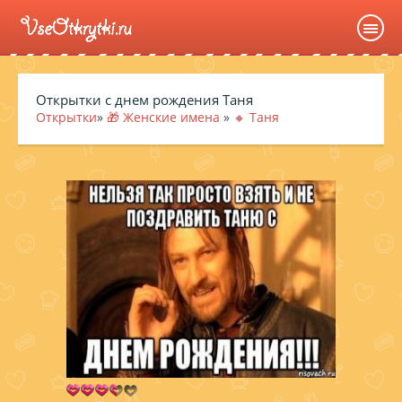
Открытки с днем рождения Таня
Открытки
»
🎁 Женские имена
»
🔸 Таня