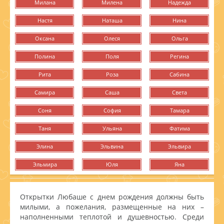
Милана
Милена
Надежда
Настя
Наташа
Нина
Оксана
Олеся
Ольга
Полина
Поля
Регина
Рита
Роза
Сабина
Самира
Саша
Света
Соня
София
Тамара
Таня
Ульяна
Фатима
Элина
Эльвина
Эльвира
Эльмира
Юля
Яна
Открытки Любаше с днем рождения должны быть
милыми, а пожелания, размещенные на них –
наполненными теплотой и душевностью. Среди