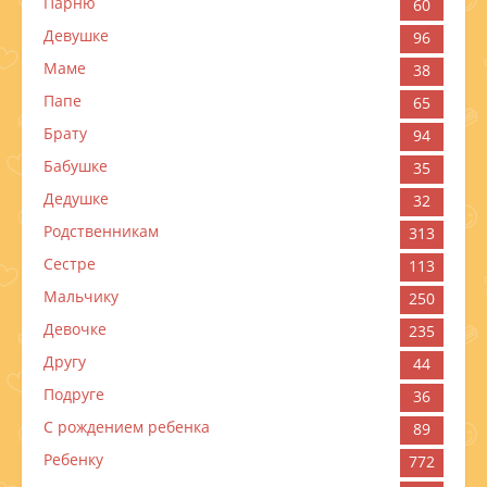
Парню
60
Девушке
96
Маме
38
Папе
65
Брату
94
Бабушке
35
Дедушке
32
Родственникам
313
Сестре
113
Мальчику
250
Девочке
235
Другу
44
Подруге
36
С рождением ребенка
89
Ребенку
772