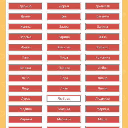
Дарина
Дарья
Джамиля
Диана
Ева
Евгения
Жанна
Заира
Залина
Зарема
Зарина
Инна
Ирина
Камилла
Карина
Катя
Кира
Кристина
Ксюша
Лариса
Лейла
Лена
Лера
Лиана
Лида
Лиза
Лилия
Луиза
Любовь
Людмила
Мадина
Малика
Марина
Марьям
Марьяна
Маша