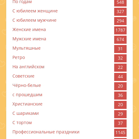
По годам
548
C юбилеем женщине
327
C юбилеем мужчине
294
Женские имена
1787
Мужские имена
674
Мультяшные
31
Ретро
32
На английском
22
Советские
44
Чёрно-белые
20
с прошедшим
36
Христианские
20
С шариками
29
С тортом
37
Профессиональные праздники
1145