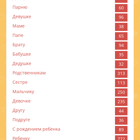
Парню
60
Девушке
96
Маме
38
Папе
65
Брату
94
Бабушке
35
Дедушке
32
Родственникам
313
Сестре
113
Мальчику
250
Девочке
235
Другу
44
Подруге
36
С рождением ребенка
89
Ребенку
772