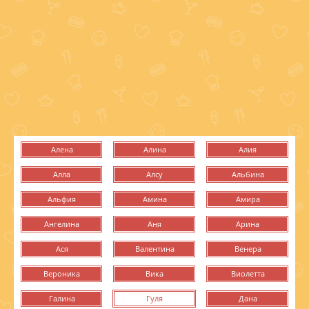
Алена
Алина
Алия
Алла
Алсу
Альбина
Альфия
Амина
Амира
Ангелина
Аня
Арина
Ася
Валентина
Венера
Вероника
Вика
Виолетта
Галина
Гуля
Дана