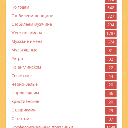
По годам
548
C юбилеем женщине
327
C юбилеем мужчине
294
Женские имена
1787
Мужские имена
674
Мультяшные
31
Ретро
32
На английском
22
Советские
44
Чёрно-белые
20
с прошедшим
36
Христианские
20
С шариками
29
С тортом
37
Профессиональные праздники
1145