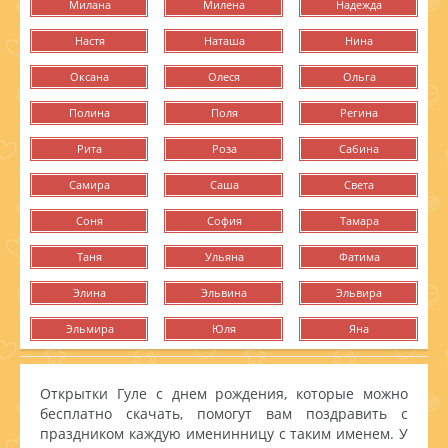
Милана
Милена
Надежда
Настя
Наташа
Нина
Оксана
Олеся
Ольга
Полина
Поля
Регина
Рита
Роза
Сабина
Самира
Саша
Света
Соня
София
Тамара
Таня
Ульяна
Фатима
Элина
Эльвина
Эльвира
Эльмира
Юля
Яна
Открытки Гуле с днем рождения, которые можно
бесплатно скачать, помогут вам поздравить с
праздником каждую именинницу с таким именем. У