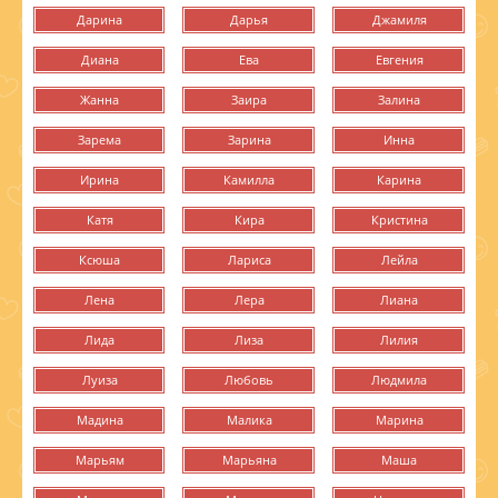
Дарина
Дарья
Джамиля
Диана
Ева
Евгения
Жанна
Заира
Залина
Зарема
Зарина
Инна
Ирина
Камилла
Карина
Катя
Кира
Кристина
Ксюша
Лариса
Лейла
Лена
Лера
Лиана
Лида
Лиза
Лилия
Луиза
Любовь
Людмила
Мадина
Малика
Марина
Марьям
Марьяна
Маша