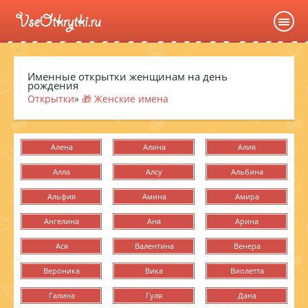
Именные открытки женщинам на день
рождения
Открытки
»
🎁 Женские имена
Алена
Алина
Алия
Алла
Алсу
Альбина
Альфия
Амина
Амира
Ангелина
Аня
Арина
Ася
Валентина
Венера
Вероника
Вика
Виолетта
Галина
Гуля
Дана