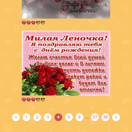
«
1
2
3
4
5
6
...
37
38
»