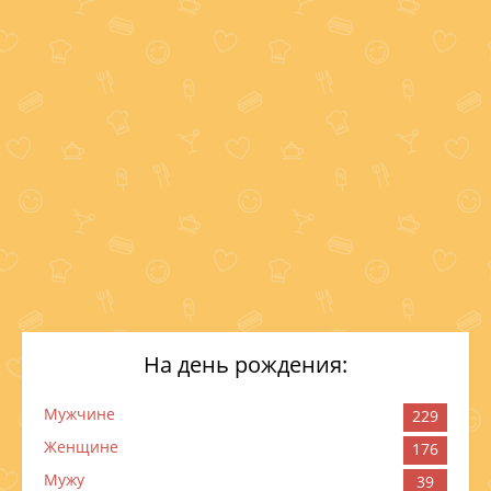
На день рождения:
Мужчине
229
Женщине
176
Мужу
39