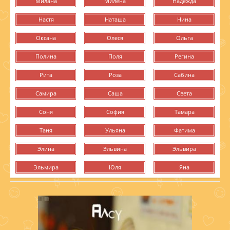
Милана
Милена
Надежда
Настя
Наташа
Нина
Оксана
Олеся
Ольга
Полина
Поля
Регина
Рита
Роза
Сабина
Самира
Саша
Света
Соня
София
Тамара
Таня
Ульяна
Фатима
Элина
Эльвина
Эльвира
Эльмира
Юля
Яна