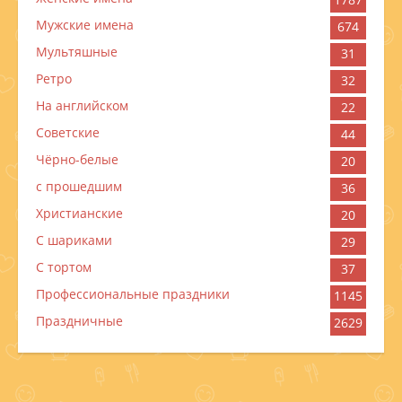
Мужские имена
674
Мультяшные
31
Ретро
32
На английском
22
Советские
44
Чёрно-белые
20
с прошедшим
36
Христианские
20
С шариками
29
С тортом
37
Профессиональные праздники
1145
Праздничные
2629