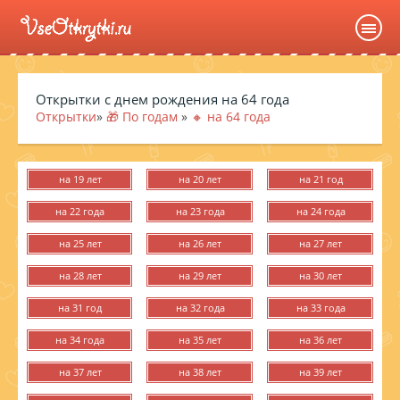
Открытки с днем рождения на 64 года
Открытки
»
🎁 По годам
»
🔸 на 64 года
на 19 лет
на 20 лет
на 21 год
на 22 года
на 23 года
на 24 года
на 25 лет
на 26 лет
на 27 лет
на 28 лет
на 29 лет
на 30 лет
на 31 год
на 32 года
на 33 года
на 34 года
на 35 лет
на 36 лет
на 37 лет
на 38 лет
на 39 лет