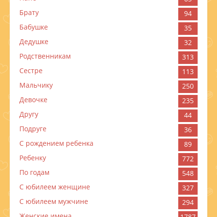
Брату
94
Бабушке
35
Дедушке
32
Родственникам
313
Сестре
113
Мальчику
250
Девочке
235
Другу
44
Подруге
36
С рождением ребенка
89
Ребенку
772
По годам
548
C юбилеем женщине
327
C юбилеем мужчине
294
Женские имена
1787