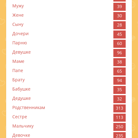
Мужу
39
Жене
30
Сыну
28
Дочери
45
Парню
60
Девушке
96
Маме
38
Папе
65
Брату
94
Бабушке
35
Дедушке
32
Родственникам
313
Сестре
113
Мальчику
250
Девочке
235