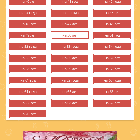
на 40 лет
на 41 год
на 42 года
на 43 года
на 44 года
на 45 лет
на 46 лет
на 47 лет
на 48 лет
на 49 лет
на 50 лет
на 51 год
на 52 года
на 53 года
на 54 года
на 55 лет
на 56 лет
на 57 лет
на 58 лет
на 59 лет
на 60 лет
на 61 год
на 62 года
на 63 года
на 64 года
на 65 лет
на 66 лет
на 67 лет
на 68 лет
на 69 лет
на 70 лет