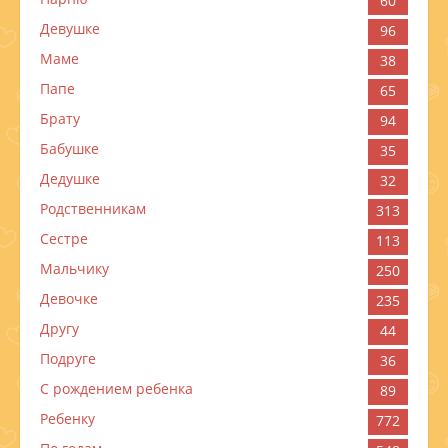
60
Девушке
96
Маме
38
Папе
65
Брату
94
Бабушке
35
Дедушке
32
Родственникам
313
Сестре
113
Мальчику
250
Девочке
235
Другу
44
Подруге
36
С рождением ребенка
89
Ребенку
772