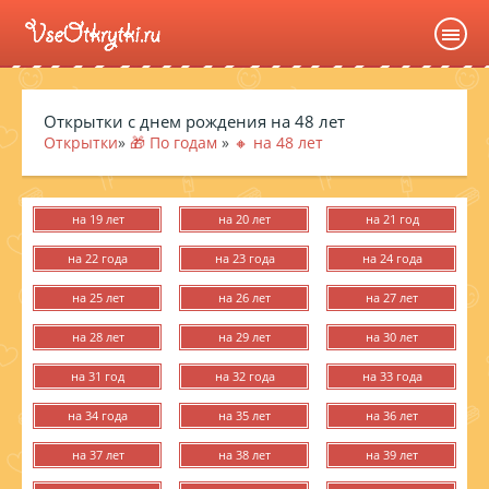
Открытки с днем рождения на 48 лет
Открытки
»
🎁 По годам
»
🔸 на 48 лет
на 19 лет
на 20 лет
на 21 год
на 22 года
на 23 года
на 24 года
на 25 лет
на 26 лет
на 27 лет
на 28 лет
на 29 лет
на 30 лет
на 31 год
на 32 года
на 33 года
на 34 года
на 35 лет
на 36 лет
на 37 лет
на 38 лет
на 39 лет