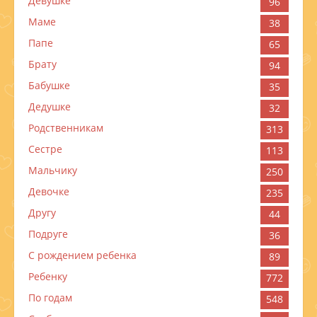
Девушке
96
Маме
38
Папе
65
Брату
94
Бабушке
35
Дедушке
32
Родственникам
313
Сестре
113
Мальчику
250
Девочке
235
Другу
44
Подруге
36
С рождением ребенка
89
Ребенку
772
По годам
548