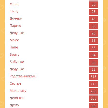
Жене
30
Сыну
28
Дочери
45
Парню
60
Девушке
96
Маме
38
Папе
65
Брату
94
Бабушке
35
Дедушке
32
Родственникам
313
Сестре
113
Мальчику
250
Девочке
235
Другу
44