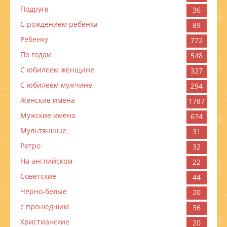
Подруге
36
С рождением ребенка
89
Ребенку
772
По годам
548
C юбилеем женщине
327
C юбилеем мужчине
294
Женские имена
1787
Мужские имена
674
Мультяшные
31
Ретро
32
На английском
22
Советские
44
Чёрно-белые
20
с прошедшим
36
Христианские
20