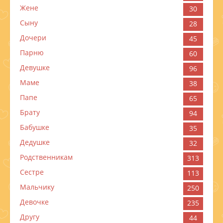
Жене
30
Сыну
28
Дочери
45
Парню
60
Девушке
96
Маме
38
Папе
65
Брату
94
Бабушке
35
Дедушке
32
Родственникам
313
Сестре
113
Мальчику
250
Девочке
235
Другу
44