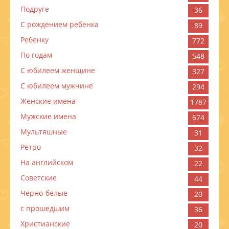
Подруге
36
С рождением ребенка
89
Ребенку
772
По годам
548
C юбилеем женщине
327
C юбилеем мужчине
294
Женские имена
1787
Мужские имена
674
Мультяшные
31
Ретро
32
На английском
22
Советские
44
Чёрно-белые
20
с прошедшим
36
Христианские
20