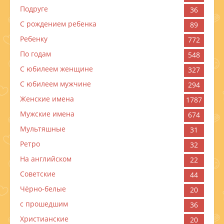
Подруге
36
С рождением ребенка
89
Ребенку
772
По годам
548
C юбилеем женщине
327
C юбилеем мужчине
294
Женские имена
1787
Мужские имена
674
Мультяшные
31
Ретро
32
На английском
22
Советские
44
Чёрно-белые
20
с прошедшим
36
Христианские
20