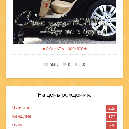
★СКАЧАТЬ - 600x600★
В реальном размере
600x600
/ 162.5Kb
6687
0
3.0
На день рождения:
Мужчине
229
Женщине
176
Мужу
39