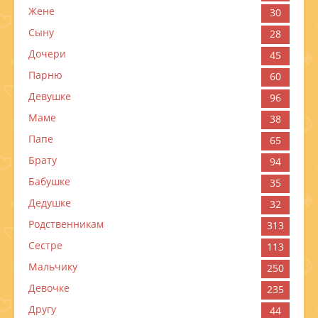
Жене
30
Сыну
28
Дочери
45
Парню
60
Девушке
96
Маме
38
Папе
65
Брату
94
Бабушке
35
Дедушке
32
Родственникам
313
Сестре
113
Мальчику
250
Девочке
235
Другу
44