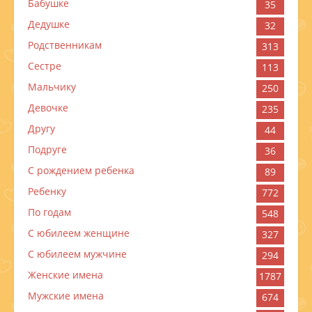
Бабушке
35
Дедушке
32
Родственникам
313
Сестре
113
Мальчику
250
Девочке
235
Другу
44
Подруге
36
С рождением ребенка
89
Ребенку
772
По годам
548
C юбилеем женщине
327
C юбилеем мужчине
294
Женские имена
1787
Мужские имена
674