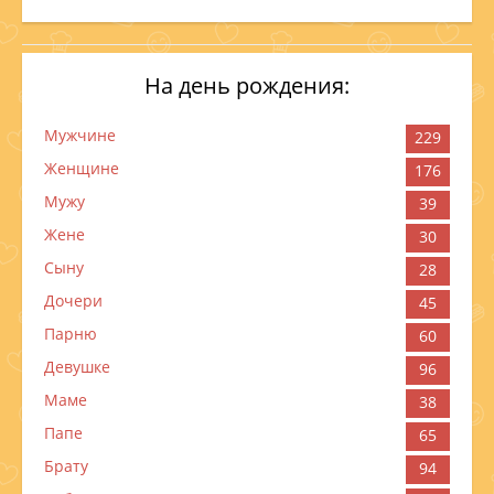
На день рождения:
Мужчине
229
Женщине
176
Мужу
39
Жене
30
Сыну
28
Дочери
45
Парню
60
Девушке
96
Маме
38
Папе
65
Брату
94