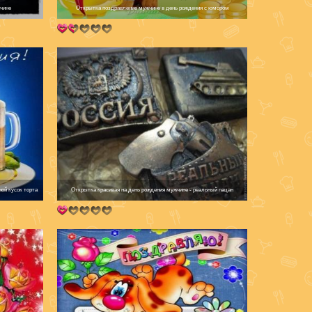
чине
Открытка поздравление мужчине в день рождения с юмором
ой кусок торта
Открытка красивая на день рождения мужчине - реальный пацан