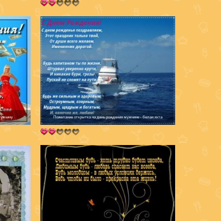
мужчину
Пожелание открытка на день рождения мужчине - белая яхта