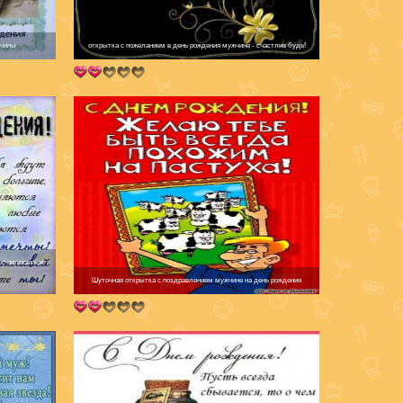
жчины
открытка с пожеланием в день рождения мужчине - счастлив будь!
я с полосатым
Шуточная открытка с поздравлением мужчине на день рождения