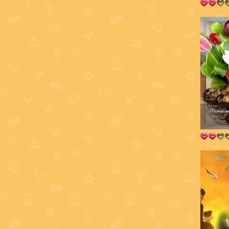
Пожелани