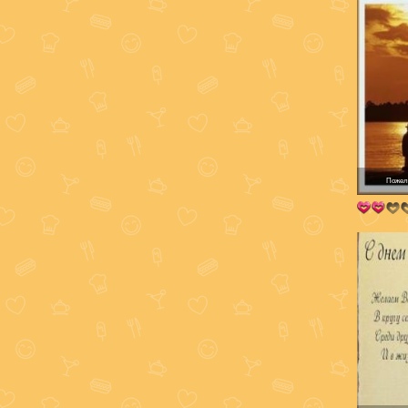
Пожела