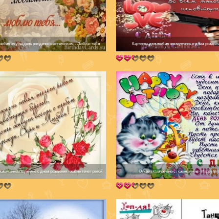
юбимому на день рождения с ангелочком - Люблю тебя
Картинка для любимого мужчине с днем рождени
ожеланием мужчине с днем рождения - жизнь течет рекой
Открытка мужчине с пожеланием - Happy Birt