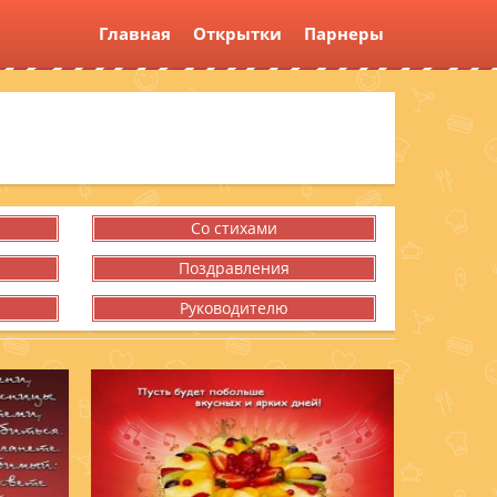
Главная
Открытки
Парнеры
Со стихами
Поздравления
Руководителю