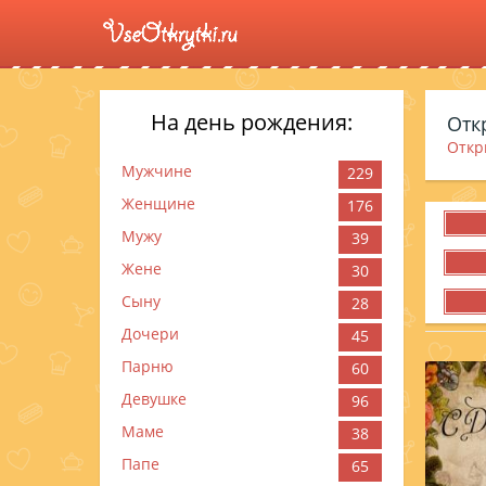
На день рождения:
Отк
Откр
Мужчине
229
Женщине
176
Мужу
39
Жене
30
Сыну
28
Дочери
45
Парню
60
Девушке
96
Маме
38
Папе
65