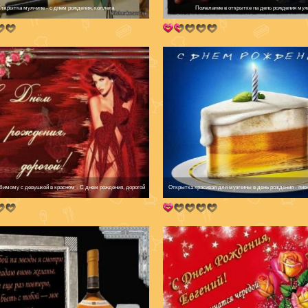
ткрытка мужчине - с днем рождения, коллега
Пожелание в открытке на день рождения муж
имому с девушкой в красном - С днем рождения, дорогой
Открытка красивая для мужчины в день рождения - пивн