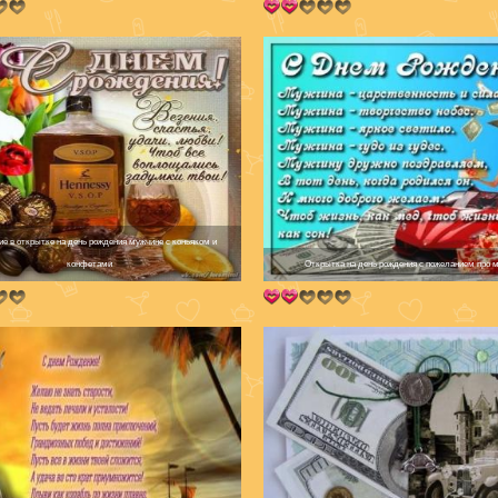
е в открытке на день рождения мужчине с коньяком и
конфетами
Открытка на день рождения с пожеланием про 