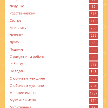
Дедушке
32
Родственникам
313
Сестре
113
Мальчику
250
Девочке
235
Другу
44
Подруге
36
С рождением ребенка
89
Ребенку
772
По годам
548
C юбилеем женщине
327
C юбилеем мужчине
294
Женские имена
1787
Мужские имена
674
Мультяшные
31