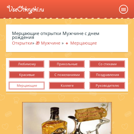
Мерцающие открытки Мужчине с днем
рождения
Открытки
»
🎁 Мужчине
»
🔸 Мерцающие
Любимому
Прикольные
Со стихами
Красивые
С пожеланиями
Поздравления
Мерцающие
Коллеге
Руководителю