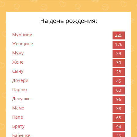
На день рождения:
Мужчине
229
Женщине
176
Мужу
39
Жене
30
Сыну
28
Дочери
45
Парню
60
Девушке
96
Маме
38
Папе
65
Брату
94
Бабушке
35