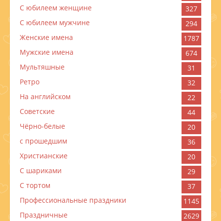
C юбилеем женщине
327
C юбилеем мужчине
294
Женские имена
1787
Мужские имена
674
Мультяшные
31
Ретро
32
На английском
22
Советские
44
Чёрно-белые
20
с прошедшим
36
Христианские
20
С шариками
29
С тортом
37
Профессиональные праздники
1145
Праздничные
2629