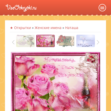
★ Открытки
»
Женские имена
»
Наташа