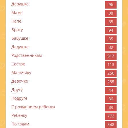
Девушке
96
Маме
38
Папе
65
Брату
94
Бабушке
35
Дедушке
32
Родственникам
313
Сестре
113
Мальчику
250
Девочке
235
Другу
44
Подруге
36
С рождением ребенка
89
Ребенку
772
По годам
548