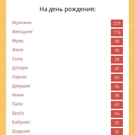
На день рождения:
Мужчине
229
Женщине
176
Мужу
39
Жене
30
Сыну
28
Дочери
45
Парню
60
Девушке
96
Маме
38
Папе
65
Брату
94
Бабушке
35
Дедушке
32