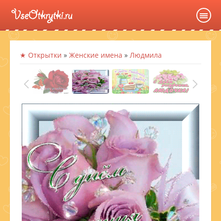
★ Открытки
»
Женские имена
»
Людмила