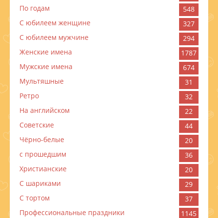
По годам
548
C юбилеем женщине
327
C юбилеем мужчине
294
Женские имена
1787
Мужские имена
674
Мультяшные
31
Ретро
32
На английском
22
Советские
44
Чёрно-белые
20
с прошедшим
36
Христианские
20
С шариками
29
С тортом
37
Профессиональные праздники
1145