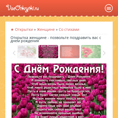
★ Открытки
»
Женщине
»
Со стихами
Открытка женщине - позвольте поздравить вас с
днем рождения