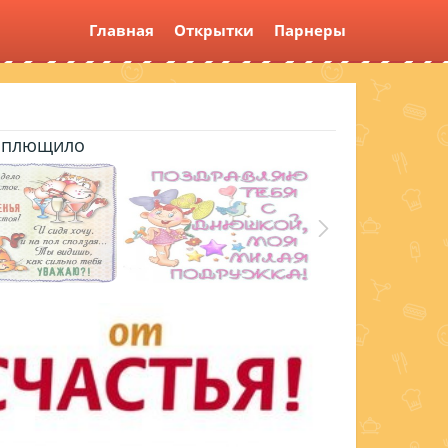
Главная
Открытки
Парнеры
б плющило