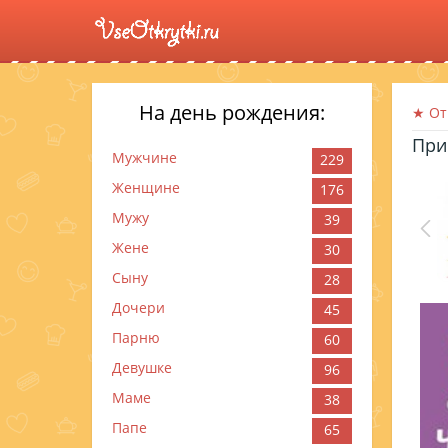
На день рождения:
★ От
При
Мужчине
229
Женщине
176
Мужу
39
Жене
30
Сыну
28
Дочери
45
Парню
60
Девушке
96
Маме
38
Папе
65