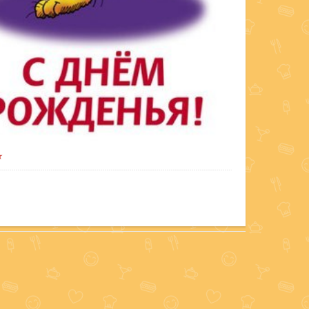
★
4
/ 106.0Kb