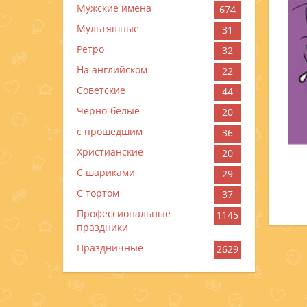
Мужские имена
674
Мультяшные
31
Ретро
32
На английском
22
Советские
44
Чёрно-белые
20
с прошедшим
36
Христианские
20
С шариками
29
С тортом
37
Профессиональные
1145
праздники
Праздничные
2629