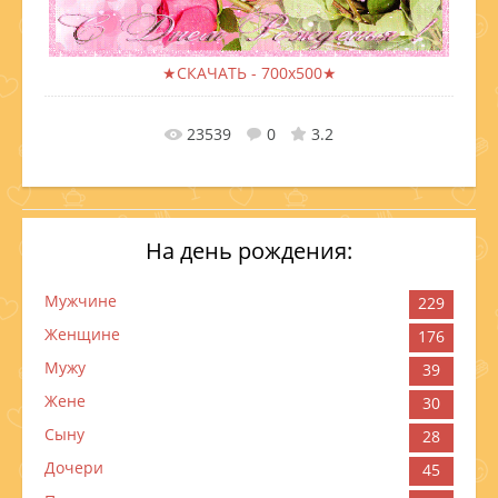
★СКАЧАТЬ - 700x500★
В реальном размере
700x500
/ 3414.2Kb
23539
0
3.2
На день рождения:
Мужчине
229
Женщине
176
Мужу
39
Жене
30
Сыну
28
Дочери
45