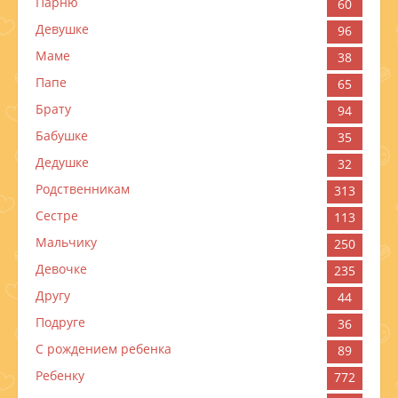
Парню
60
Девушке
96
Маме
38
Папе
65
Брату
94
Бабушке
35
Дедушке
32
Родственникам
313
Сестре
113
Мальчику
250
Девочке
235
Другу
44
Подруге
36
С рождением ребенка
89
Ребенку
772