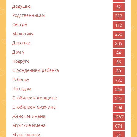
Дедушке
32
Родственникам
313
Сестре
113
Мальчику
250
Девочке
235
Другу
44
Подруге
36
С рождением ребенка
89
Ребенку
772
По годам
548
C юбилеем женщине
327
C юбилеем мужчине
294
Женские имена
1787
Мужские имена
674
Мультяшные
31