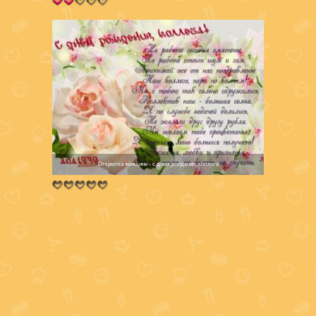
Открытка женщине - с днем рождения, коллега