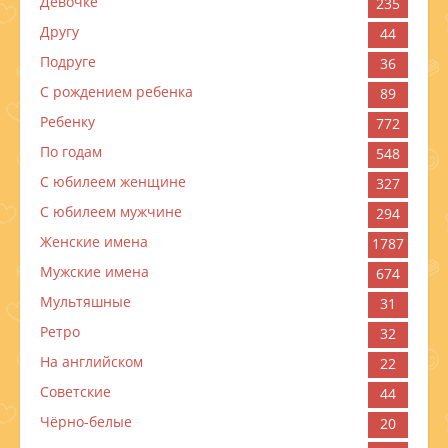
Девочке
235
Другу
44
Подруге
36
С рождением ребенка
89
Ребенку
772
По годам
548
C юбилеем женщине
327
C юбилеем мужчине
294
Женские имена
1787
Мужские имена
674
Мультяшные
31
Ретро
32
На английском
22
Советские
44
Чёрно-белые
20