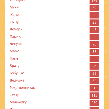
176
Мужу
39
Жене
30
Сыну
28
Дочери
45
Парню
60
Девушке
96
Маме
38
Папе
65
Брату
94
Бабушке
35
Дедушке
32
Родственникам
313
Сестре
113
Мальчику
250