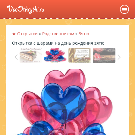
★ Открытки
»
Родственникам
»
Зятю
Открытка с шарами на день рождения зятю