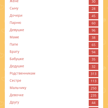
Жене
30
Сыну
28
Дочери
45
Парню
60
Девушке
96
Маме
38
Папе
65
Брату
94
Бабушке
35
Дедушке
32
Родственникам
313
Сестре
113
Мальчику
250
Девочке
235
Другу
44