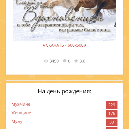
★СКАЧАТЬ - 600x600★
В реальном размере
600x600
/ 141.8Kb
3459
0
3.0
На день рождения:
Мужчине
229
Женщине
176
Мужу
39