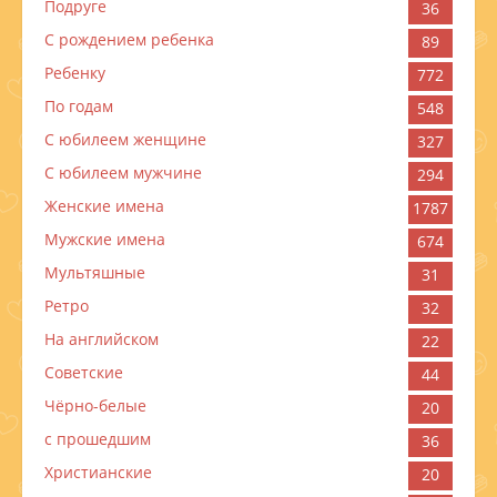
Подруге
36
С рождением ребенка
89
Ребенку
772
По годам
548
C юбилеем женщине
327
C юбилеем мужчине
294
Женские имена
1787
Мужские имена
674
Мультяшные
31
Ретро
32
На английском
22
Советские
44
Чёрно-белые
20
с прошедшим
36
Христианские
20