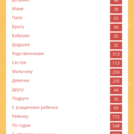
96
Маме
38
Папе
65
Брату
94
Бабушке
35
Дедушке
32
Родственникам
313
Сестре
113
Мальчику
250
Девочке
235
Другу
44
Подруге
36
С рождением ребенка
89
Ребенку
772
По годам
548