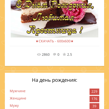
★СКАЧАТЬ - 600x600★
В реальном размере
600x600
/ 115.4Kb
2860
0
2.5
На день рождения:
Мужчине
229
Женщине
176
Мужу
39