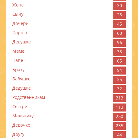
Жене
30
Сыну
28
Дочери
45
Парню
60
Девушке
96
Маме
38
Папе
65
Брату
94
Бабушке
35
Дедушке
32
Родственникам
313
Сестре
113
Мальчику
250
Девочке
235
Другу
44