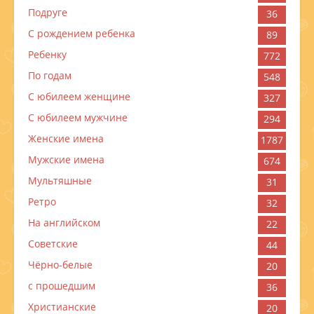
Подруге
36
С рождением ребенка
89
Ребенку
772
По годам
548
C юбилеем женщине
327
C юбилеем мужчине
294
Женские имена
1787
Мужские имена
674
Мультяшные
31
Ретро
32
На английском
22
Советские
44
Чёрно-белые
20
с прошедшим
36
Христианские
20