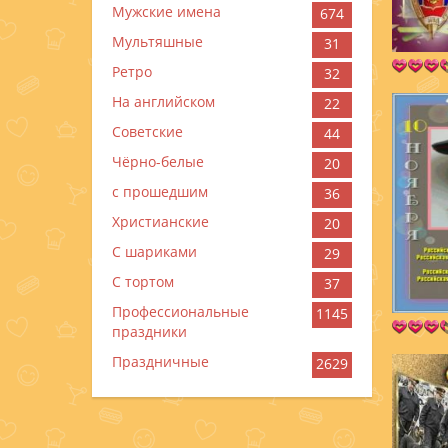
Мужские имена
674
Мультяшные
31
Ретро
32
На английском
22
Советские
44
Чёрно-белые
20
с прошедшим
36
Христианские
20
С шариками
29
С тортом
37
Профессиональные
1145
праздники
Праздничные
2629