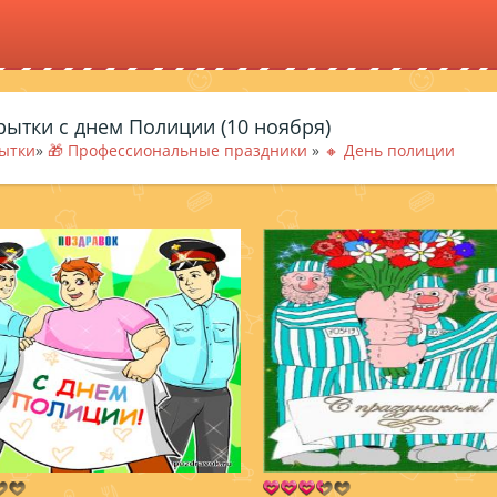
рытки с днем Полиции (10 ноября)
ытки
»
🎁 Профессиональные праздники
»
🔸 День полиции