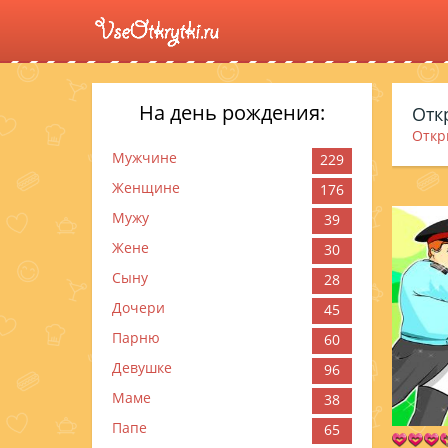
На день рождения:
Отк
Откр
Мужчине
229
Женщине
176
Мужу
39
Жене
30
Сыну
28
Дочери
45
Парню
60
Девушке
96
Маме
38
Папе
65