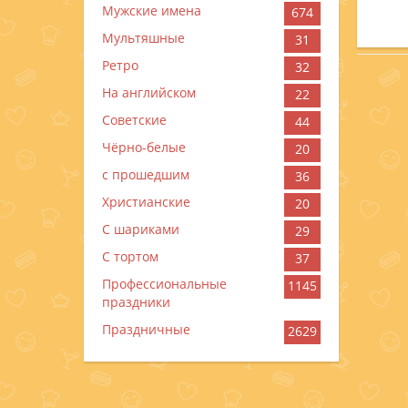
Мужские имена
674
Мультяшные
31
Ретро
32
На английском
22
Советские
44
Чёрно-белые
20
с прошедшим
36
Христианские
20
С шариками
29
С тортом
37
Профессиональные
1145
праздники
Праздничные
2629