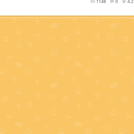
1148
0
4.2