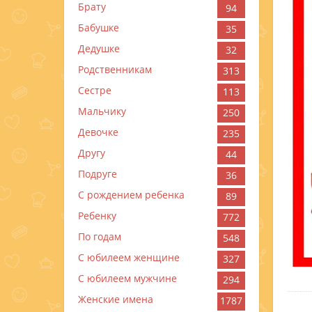
Брату
94
Бабушке
35
Дедушке
32
Родственникам
313
Сестре
113
Мальчику
250
Девочке
235
Другу
44
Подруге
36
С рождением ребенка
89
Ребенку
772
По годам
548
C юбилеем женщине
327
C юбилеем мужчине
294
Женские имена
1787