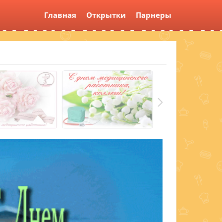
Главная
Открытки
Парнеры