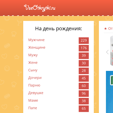
На день рождения:
★ От
Мужчине
229
Женщине
176
Мужу
39
Жене
30
Сыну
28
Дочери
45
Парню
60
Девушке
96
Маме
38
Папе
65