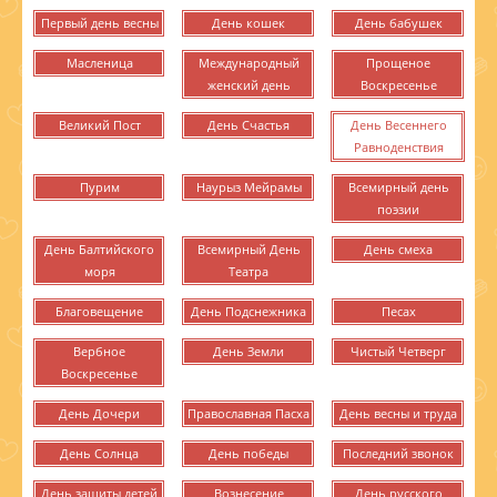
Первый день весны
День кошек
День бабушек
Масленица
Международный
Прощеное
женский день
Воскресенье
Великий Пост
День Счастья
День Весеннего
Равноденствия
Пурим
Наурыз Мейрамы
Всемирный день
поэзии
День Балтийского
Всемирный День
День смеха
моря
Театра
Благовещение
День Подснежника
Песах
Вербное
День Земли
Чистый Четверг
Воскресенье
День Дочери
Православная Пасха
День весны и труда
День Солнца
День победы
Последний звонок
День защиты детей
Вознесение
День русского