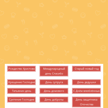
Рождество Христово
Международный
Старый новый год
день Cпасибо
Крещение Господне
День супруга
День дедушки
Татьянин день
День домового
С Днём влюблённых
Сретение Господне
День доброты
День защитника
Отечества