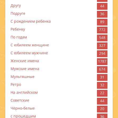
Другу
44
Подруге
36
С рождением ребенка
89
Ребенку
772
По годам
548
C юбилеем женщине
327
C юбилеем мужчине
294
Женские имена
1787
Мужские имена
674
Мультяшные
31
Ретро
32
На английском
22
Советские
44
Чёрно-белые
20
с прошедшим
36