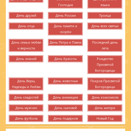
Господне
языка
День друзей
День России
Троица
День отца
День памяти и
День всех святых
скорби
День семьи любви
День Петра и Павла
Последний день
и верности
лета
День знаний
День Красоты
Рождество
Пресвятой
Богородицы
День Веры,
День животных
Покров Пресвятой
Надежды и Любви
Богородицы
День сладостей
День анимации
День комсомола
День мужчин
День сыновей
День матери
День футбола
День подарков
Новый Год