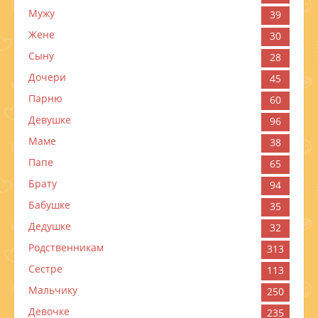
Мужу
39
Жене
30
Сыну
28
Дочери
45
Парню
60
Девушке
96
Маме
38
Папе
65
Брату
94
Бабушке
35
Дедушке
32
Родственникам
313
Сестре
113
Мальчику
250
Девочке
235