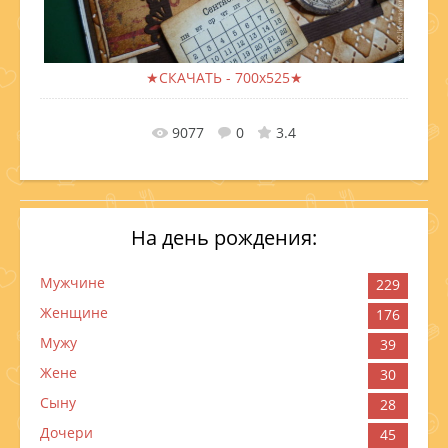
★СКАЧАТЬ - 700x525★
В реальном размере
700x525
/ 113.8Kb
9077
0
3.4
На день рождения:
Мужчине
229
Женщине
176
Мужу
39
Жене
30
Сыну
28
Дочери
45