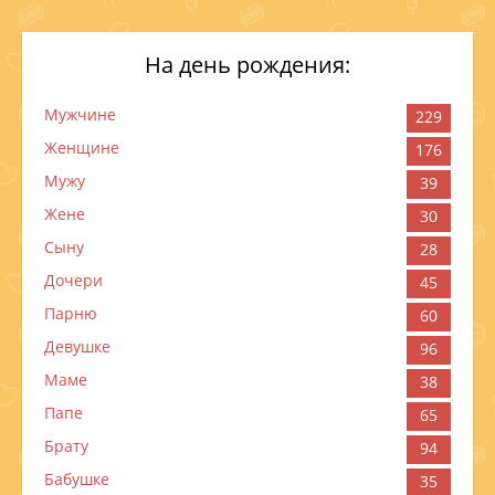
На день рождения:
Мужчине
229
Женщине
176
Мужу
39
Жене
30
Сыну
28
Дочери
45
Парню
60
Девушке
96
Маме
38
Папе
65
Брату
94
Бабушке
35