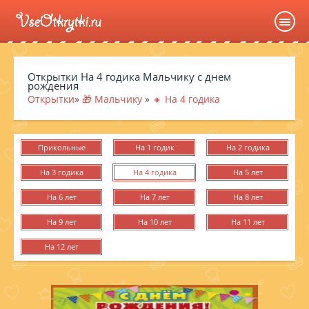
Открытки На 4 годика Мальчику с днем
рождения
Открытки
»
🎁 Мальчику
»
🔸 На 4 годика
Прикольные
На 1 годик
На 2 годика
На 3 годика
На 4 годика
На 5 лет
На 6 лет
На 7 лет
На 8 лет
На 9 лет
На 10 лет
На 11 лет
На 12 лет