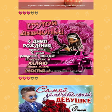
Открытка с пожеланиями счастья для девушки в день рождения
Открытка с поздравлениями крутой девчонке на день рождения