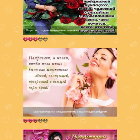
Открытка с поздравлениями самой замечательной девушке на день рождения
Красивая открытка с поздравлениями девушке на день рождения