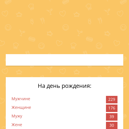
На день рождения:
Мужчине
229
Женщине
176
Мужу
39
Жене
30