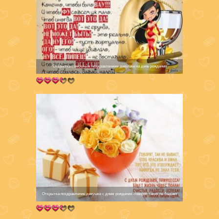
Открытка с веселым поздравлением девушке на день рождения
Открытка поздравление девушке с днем рождения -говорят таких не бывает