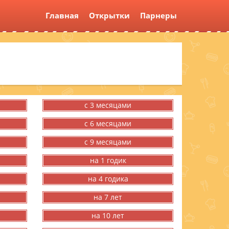
Главная
Открытки
Парнеры
с 3 месяцами
с 6 месяцами
с 9 месяцами
на 1 годик
на 4 годика
на 7 лет
на 10 лет